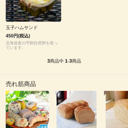
玉子ハムサンド
450円(税込)
北海道産の平飼自然卵を使っ
ています。
3
1
3
商品中
-
商品
売れ筋商品