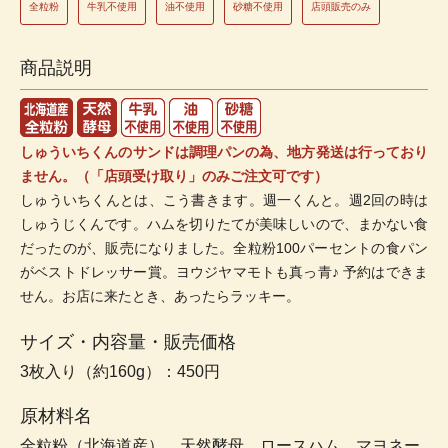
全粒粉
牛乳不使用
油不使用
砂糖不使用
店頭販売のみ
商品説明
しゅういちくんのサンドは調理パンの為、地方発送は行っており
ません。（「店頭受け取り」のみご注文可です）
しゅういちくんとは、こう書きます。週一くんと。週2回の時は
しゅうじくんです。ハムを切りたてが美味しいので、まかない食
だったのが、販売になりました。全粒粉100パーセントの食パン
がベストドレッサー賞。ヨウジヤマモトも真っ青♪ 予約はできま
せん。お店に来たとき、あったらラッキー。
サイズ・内容量・販売価格
3枚入り（約160g）：450円
原材料名
全粒粉（北海道産）、天然酵母、ロースハム、マヨネー