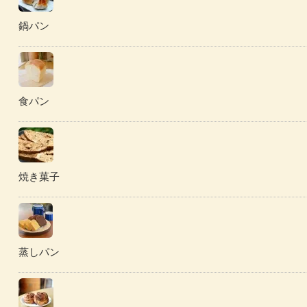
鍋パン
食パン
焼き菓子
蒸しパン