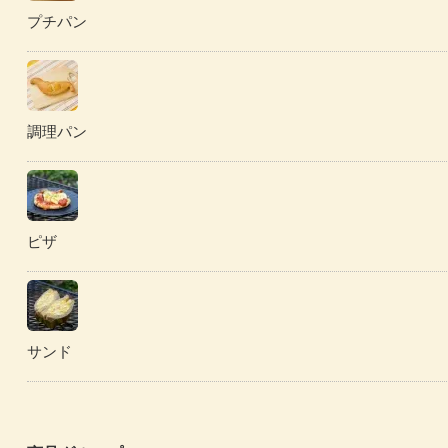
プチパン
調理パン
ピザ
サンド