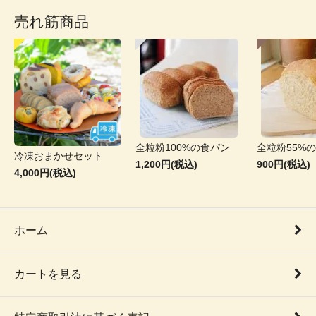
売れ筋商品
全粒粉100%の食パン
全粒粉55%
冷凍おまかせセット
1,200円(税込)
900円(税込)
4,000円(税込)
ホーム
カートを見る