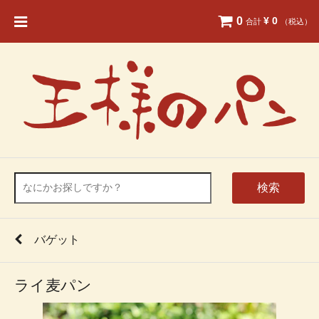
0
¥ 0
合計
（税込）
検索
バゲット
ライ麦パン