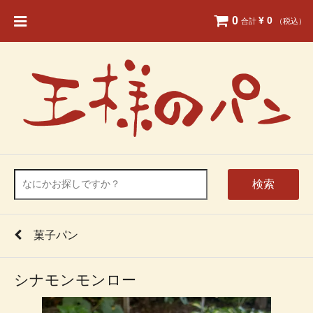
0
¥ 0
合計
（税込）
検索
菓子パン
シナモンモンロー